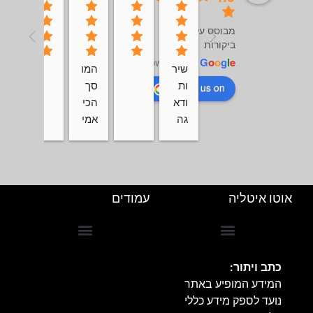
מבוסס על 106
ביקורות
powered by
G
o
o
g
l
e
שיר
המו
ות 
סך 
review us on
ודא
הכי 
גה 
אמי
לרכ
ן 
ב 
וטו
מע
ב 
בר 
לא
אוטו איטליה
עמודים
להכ
חםו
ל
ת
אנש
ים 
הצהרת נגישות
הרשמה למועדון לקוחות
כתב ויתור:
עם 
המידע המופיע באתר
נש
נועד לספק מידע כללי
מה