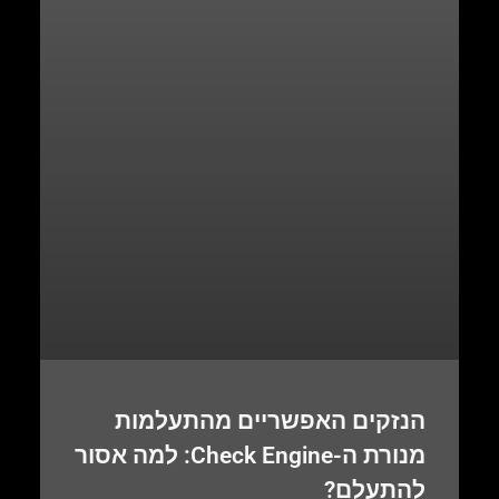
הנזקים האפשריים מהתעלמות
מנורת ה-Check Engine: למה אסור
להתעלם?